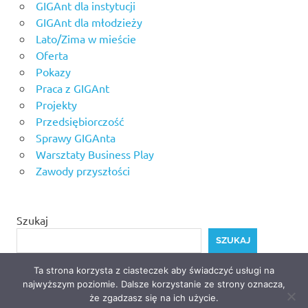
GIGAnt dla instytucji
GIGAnt dla młodzieży
Lato/Zima w mieście
Oferta
Pokazy
Praca z GIGAnt
Projekty
Przedsiębiorczość
Sprawy GIGAnta
Warsztaty Business Play
Zawody przyszłości
Szukaj
SZUKAJ
Ta strona korzysta z ciasteczek aby świadczyć usługi na
najwyższym poziomie. Dalsze korzystanie ze strony oznacza,
że zgadzasz się na ich użycie.